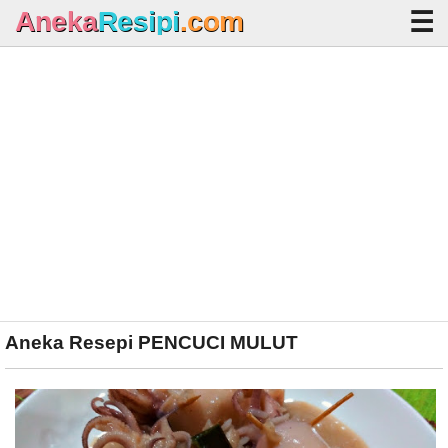
Aneka
Resipi
.com
Home
Arkib Resipi
Waktu Solat Malaysia
Aneka Resepi
PENCUCI MULUT