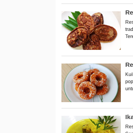
Re
Res
tra
Ter
Re
Kui
pop
unt
Ik
Res