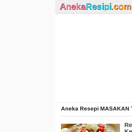
Aneka
Resipi
.com
Aneka Resepi
MASAKAN 
Re
Ke