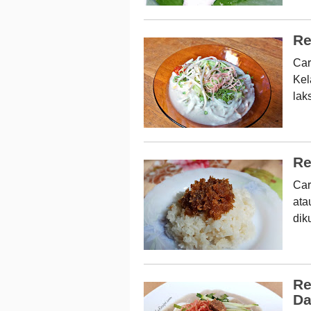
Re
Car
Kel
lak
Re
Car
ata
dik
Re
Da