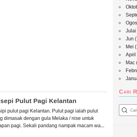
Okto
Sept
Ogo
Julai
Jun
(
Mei
(
April
Mac
Febr
Janu
Cari R
sepi Pulut Pagi Kelantan
ipi pulut pagi Kelantan. Pulut pagi ialah pulut
g dimasak dengan gula Melaka / nise untuk
apan pagi. Sekali pandang nampak macam wa...