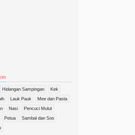
ori
Hidangan Sampingan
Kek
ih
Lauk Pauk
Mee dan Pasta
an
Nasi
Pencuci Mulut
Petua
Sambal dan Sos
n