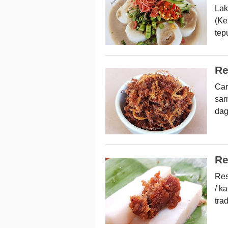
Lak
(Ke
tep
Re
Car
sam
dag
Re
Res
/ k
tra