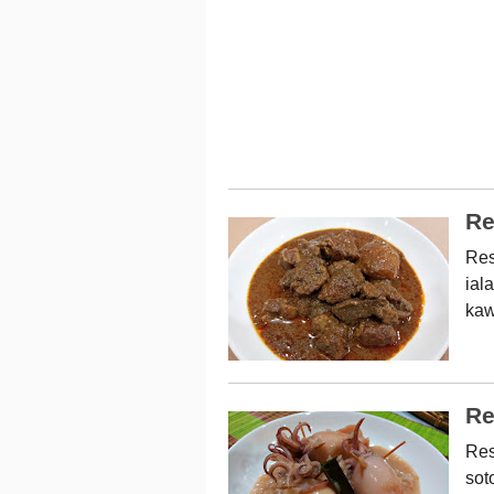
Re
Res
ial
kaw
Re
Res
sot