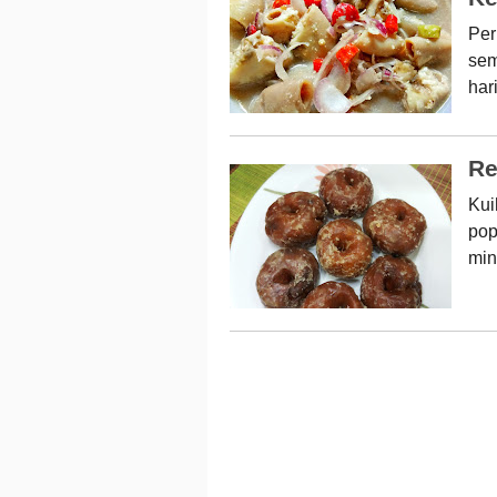
Per
sem
har
Re
Kui
pop
min