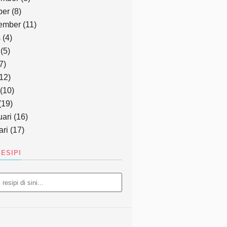
ber
(8)
ember
(11)
s
(4)
(5)
7)
12)
(10)
(19)
uari
(16)
ari
(17)
esipi