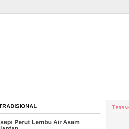
Home
Arkib Resipi
Waktu Solat Malaysia
TRADISIONAL
Terba
sepi Perut Lembu Air Asam
lantan