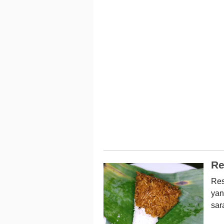
Re
Res
yan
sar