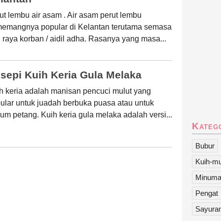
ut lembu air asam . Air asam perut lembu
emangnya popular di Kelantan terutama semasa
i raya korban / aidil adha. Rasanya yang masa...
sepi Kuih Keria Gula Melaka
h keria adalah manisan pencuci mulut yang
ular untuk juadah berbuka puasa atau untuk
um petang. Kuih keria gula melaka adalah versi...
Kateg
Bubur
Kuih-mu
Minum
Pengat
Sayura