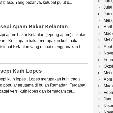
Jun
(
ut biasa. Yang bezanya, ketupat pulut b...
Julai
Jun
(
Mei
(
sepi Apam Bakar Kelantan
April
Mac
ipi apam bakar Kelantan (tepung apam) sukatan
Mei
(
an . Kuih apam bakar merupakan kuih bakar
April
disional Kelantan yang dibuat menggunakan t...
Nove
Febr
Okto
sepi Kuih Lopes
Mei
(
epi kuih lopes . Lopes merupakan kuih tradisi
April
g popular terutama di bulan Ramadan. Terdapat
Mac
bagai versi kuih lopes dan bermacam car...
Febr
Janu
Dise
Nove