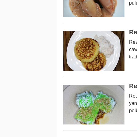
pul
Re
Res
caw
tra
Re
Res
yan
pel